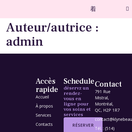
Auteur/autrice :
admin
Accès
Schedule
Contact
rapide
déservz un
791 Rue
rendez-
Accueil
Mistral,
vous en
ligne pour
Montréal,
À propos
vos soins et
QC, H2P 1R7
services
Services
contact@klynebeau
Contacts
RÉSERVER
Tél. : (514)